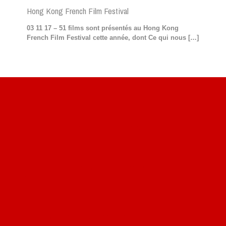
Hong Kong French Film Festival
03 11 17 – 51 films sont présentés au Hong Kong
French Film Festival cette année, dont Ce qui nous
[…]
Site du livre le Vin, le Rouge, la Chine
Site de Vu du Train : les descriptions des paysages vus
des TGV
Site de mes photos aériennes, industrielles et de voyages