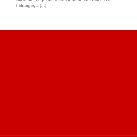
l’étranger, a
[…]
Site du livre le Vin, le Rouge, la Chine
Site de Vu du Train : les descriptions des paysages vus
des TGV
Site de mes photos aériennes, industrielles et de voyages