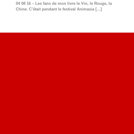
04 08 16 – Les fans de mon livre le Vin, le Rouge, la
Chine. C’était pendant le festival Animasia
[…]
Site du livre le Vin, le Rouge, la Chine
Site de Vu du Train : les descriptions des paysages vus
des TGV
Site de mes photos aériennes, industrielles et de voyages