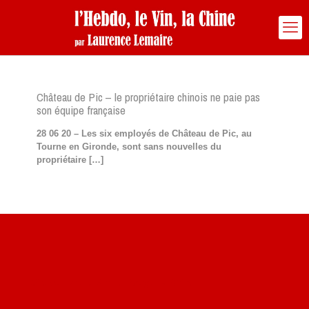
Château de Pic – le propriétaire chinois ne paie pas
son équipe française
28 06 20 – Les six employés de Château de Pic, au
Tourne en Gironde, sont sans nouvelles du
propriétaire
[…]
Site du livre le Vin, le Rouge, la Chine