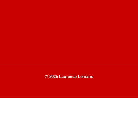
Site de Vu du Train : les descriptions des paysages vus
des TGV
Site de mes photos aériennes, industrielles et de voyages
© 2026 Laurence Lemaire