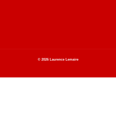
Site de Vu du Train : les descriptions des paysages vus
des TGV
Site de mes photos aériennes, industrielles et de voyages
© 2026 Laurence Lemaire