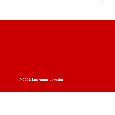
Site du livre le Vin, le Rouge, la Chine
© 2026 Laurence Lemaire