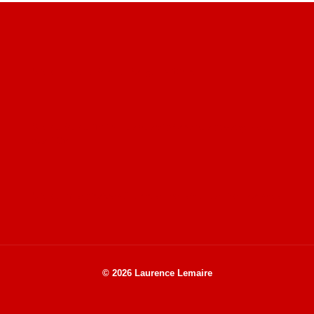
Site du livre le Vin, le Rouge, la Chine
Site de Vu du Train : les descriptions des paysages vus
des TGV
Site de mes photos aériennes, industrielles et de voyages
© 2026 Laurence Lemaire