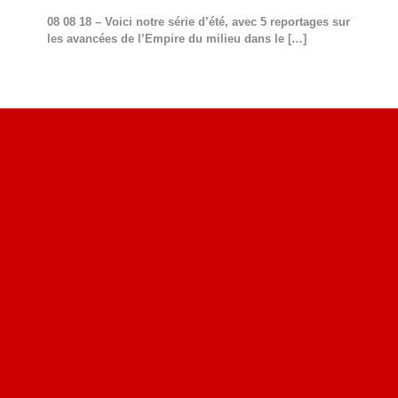
08 08 18 – Voici notre série d’été, avec 5 reportages sur
les avancées de l’Empire du milieu dans le
[…]
Site du livre le Vin, le Rouge, la Chine
Site de Vu du Train : les descriptions des paysages vus
des TGV
Site de mes photos aériennes, industrielles et de voyages