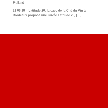
Rolland
21 06 18 – Latitude 20, la cave de la Cité du Vin à
Bordeaux propose une Cuvée Latitude 20,
[…]
Site du livre le Vin, le Rouge, la Chine
Site de Vu du Train : les descriptions des paysages vus
des TGV
Site de mes photos aériennes, industrielles et de voyages