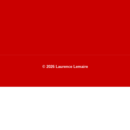
Site de Vu du Train : les descriptions des paysages vus
des TGV
Site de mes photos aériennes, industrielles et de voyages
© 2026 Laurence Lemaire