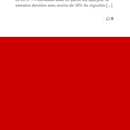
semaine dernière avec moins de 10% du vignoble
[…]
0
Site du livre le Vin, le Rouge, la Chine
Site de Vu du Train : les descriptions des paysages vus
des TGV
Site de mes photos aériennes, industrielles et de voyages