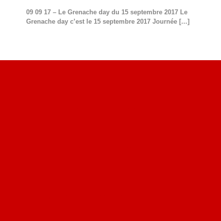
09 09 17 – Le Grenache day du 15 septembre 2017 Le
Grenache day c’est le 15 septembre 2017 Journée
[…]
Site du livre le Vin, le Rouge, la Chine
Site de Vu du Train : les descriptions des paysages vus
des TGV
Site de mes photos aériennes, industrielles et de voyages