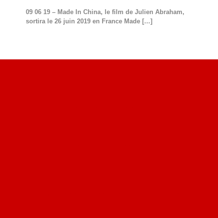
09 06 19 – Made In China, le film de Julien Abraham,
sortira le 26 juin 2019 en France Made
[…]
Site du livre le Vin, le Rouge, la Chine
Site de Vu du Train : les descriptions des paysages vus
des TGV
Site de mes photos aériennes, industrielles et de voyages