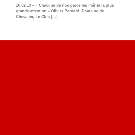
16 02 19 – « Chacune de nos parcelles mérite la plus
grande attention » Olivier Bernard, Domaine de
Chevalier, Le Clos
[…]
Site du livre le Vin, le Rouge, la Chine
Site de Vu du Train : les descriptions des paysages vus
des TGV
Site de mes photos aériennes, industrielles et de voyages