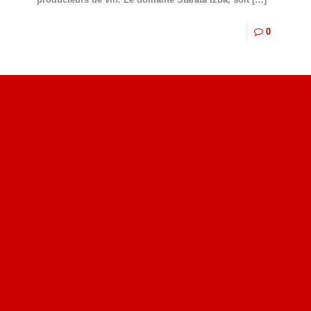
0
Site du livre le Vin, le Rouge, la Chine
Site de Vu du Train : les descriptions des paysages vus
des TGV
Site de mes photos aériennes, industrielles et de voyages