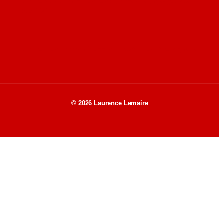
Site de Vu du Train : les descriptions des paysages vus
des TGV
Site de mes photos aériennes, industrielles et de voyages
© 2026 Laurence Lemaire