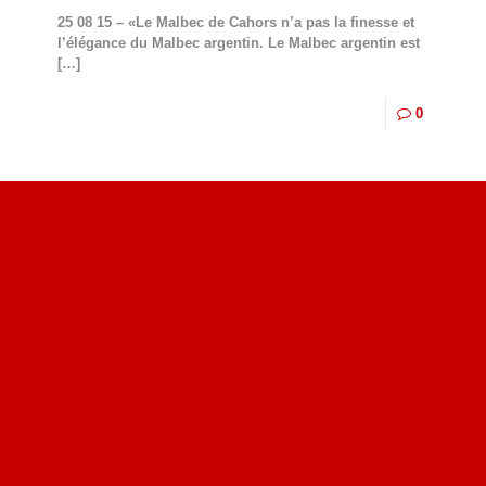
25 08 15 – «Le Malbec de Cahors n’a pas la finesse et
l’élégance du Malbec argentin. Le Malbec argentin est
[…]
0
Site du livre le Vin, le Rouge, la Chine
Site de Vu du Train : les descriptions des paysages vus
des TGV
Site de mes photos aériennes, industrielles et de voyages