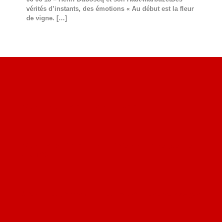
vérités d’instants, des émotions « Au début est la fleur
de vigne.
[…]
Site du livre le Vin, le Rouge, la Chine
Site de Vu du Train : les descriptions des paysages vus
des TGV
Site de mes photos aériennes, industrielles et de voyages