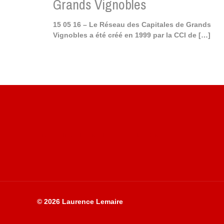
Grands Vignobles
15 05 16 – Le Réseau des Capitales de Grands
Vignobles a été créé en 1999 par la CCI de
[…]
Site du livre le Vin, le Rouge, la Chine
© 2026 Laurence Lemaire