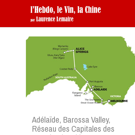
Adélaïde, Barossa Valley,
Réseau des Capitales des