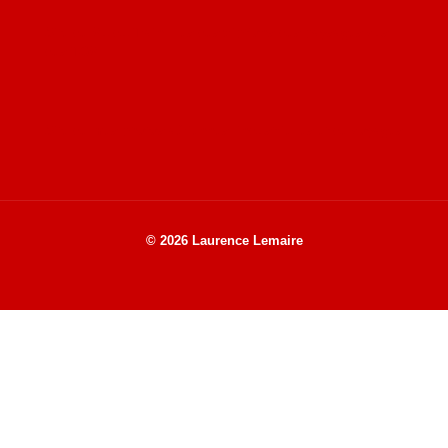
Site de Vu du Train : les descriptions des paysages vus
des TGV
Site de mes photos aériennes, industrielles et de voyages
© 2026 Laurence Lemaire