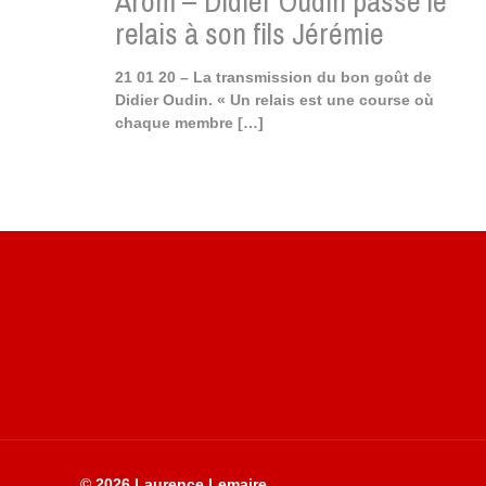
Arom – Didier Oudin passe le
relais à son fils Jérémie
21 01 20 – La transmission du bon goût de
Didier Oudin. « Un relais est une course où
chaque membre
[…]
Site du livre le Vin, le Rouge, la Chine
© 2026 Laurence Lemaire