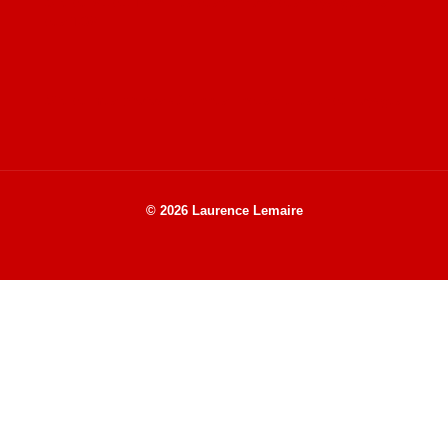
Site de Vu du Train : les descriptions des paysages vus
des TGV
Site de mes photos aériennes, industrielles et de voyages
© 2026 Laurence Lemaire