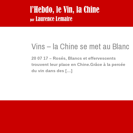
Vins – la Chine se met au Blanc
20 07 17 – Rosés, Blancs et effervescents
trouvent leur place en Chine.Grâce à la percée
du vin dans des
[…]
Site du livre le Vin, le Rouge, la Chine