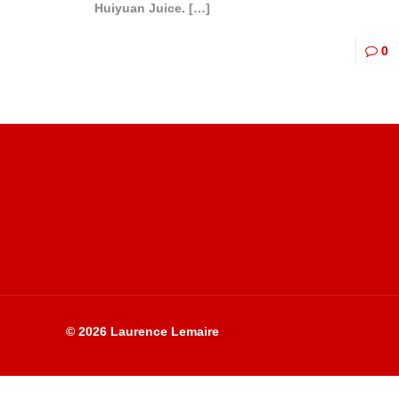
Huiyuan Juice.
[…]
0
Site du livre le Vin, le Rouge, la Chine
© 2026 Laurence Lemaire