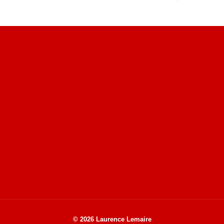
Site du livre le Vin, le Rouge, la Chine
Site de Vu du Train : les descriptions des paysages vus
des TGV
Site de mes photos aériennes, industrielles et de voyages
© 2026 Laurence Lemaire