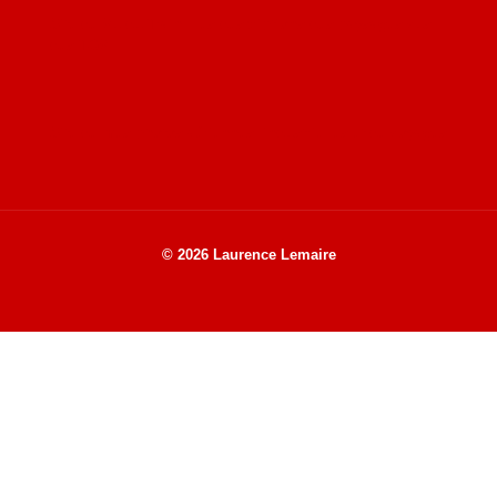
Site de Vu du Train : les descriptions des paysages vus
des TGV
Site de mes photos aériennes, industrielles et de voyages
© 2026 Laurence Lemaire