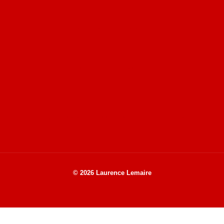
Site du livre le Vin, le Rouge, la Chine
Site de Vu du Train : les descriptions des paysages vus
des TGV
Site de mes photos aériennes, industrielles et de voyages
© 2026 Laurence Lemaire