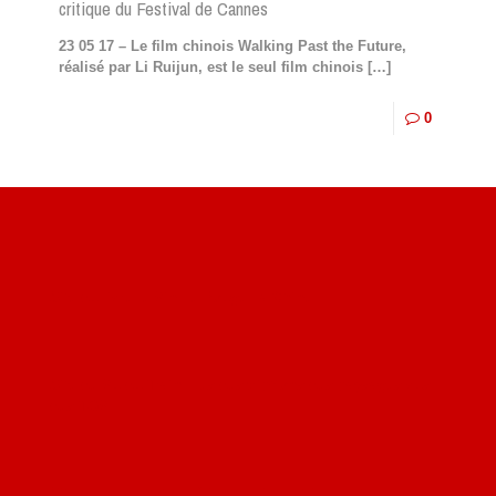
critique du Festival de Cannes
23 05 17 – Le film chinois Walking Past the Future,
réalisé par Li Ruijun, est le seul film chinois
[…]
0
Site du livre le Vin, le Rouge, la Chine
Site de Vu du Train : les descriptions des paysages vus
des TGV
Site de mes photos aériennes, industrielles et de voyages