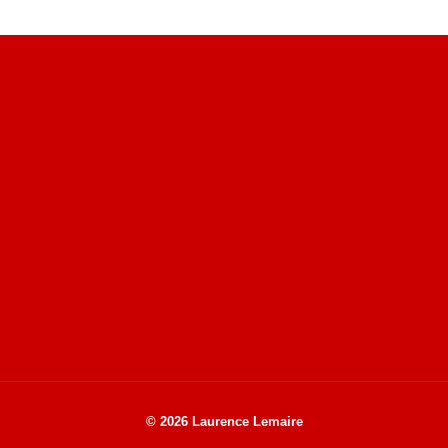
Site du livre le Vin, le Rouge, la Chine
Site de Vu du Train : les descriptions des paysages vus
des TGV
Site de mes photos aériennes, industrielles et de voyages
© 2026 Laurence Lemaire