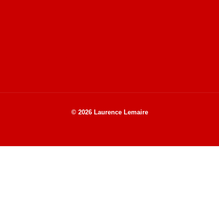
Site de Vu du Train : les descriptions des paysages vus
des TGV
Site de mes photos aériennes, industrielles et de voyages
© 2026 Laurence Lemaire