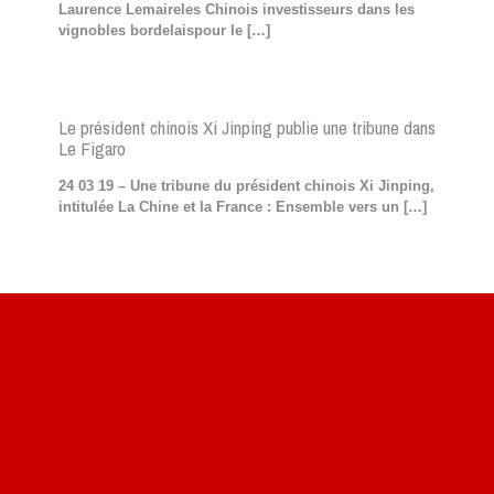
Laurence Lemaireles Chinois investisseurs dans les
vignobles bordelaispour le
[…]
Le président chinois Xi Jinping publie une tribune dans
Le Figaro
24 03 19 – Une tribune du président chinois Xi Jinping,
intitulée La Chine et la France : Ensemble vers un
[…]
Site du livre le Vin, le Rouge, la Chine
Site de Vu du Train : les descriptions des paysages vus