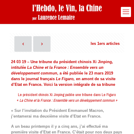
les 1ers articles
24 03 19 –
Une tribune du président chinois Xi Jinping,
intitulée
La Chine et la France : Ensemble vers un
développement commun
, a été publiée le 23 mars 2019
dans le journal français
Le Figaro,
en amont de sa visite
d’Etat en France. Voici la version intégrale de sa tribune
Le président chinois Xi Jinping publie une tribune dans Le Figaro
«
La Chine et la France : Ensemble vers un développement commun »
« Sur l’invitation du Président Emmanuel Macron,
j’entamerai ma deuxième visite d’Etat en France.
A un beau printemps il y a cinq ans, j’ai effectué ma
première visite d’Etat en France. C’était pour nos deux pays