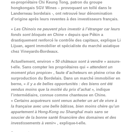
ex-propriétaire Chi Keung Tong, patron du groupe
hongkongais SGV Wines – provoquant un tollé dans le
Landerneau bordelais -, ont retrouvé leur dénomination
d’origine après leurs reventes à des investisseurs français.
«
Les Chinois ne peuvent plus investir à l’étranger car leurs
fonds sont bloqués en Chine
» depuis que Pékin a
drastiquement renforcé le contrôle des capitaux, explique Li
Lijuan, agent immobilier et spécialiste du marché asiatique
chez Vineyards-Bordeaux.
Actuellement, environ «
50 châteaux sont à vendre
» assure-
t-elle. Sans compter les propriétaires qui «
attendent un
moment plus propice
« , faute d’acheteurs en pleine crise de
surproduction du Bordelais. Dans un marché immobilier en
berne, «
il y a de belles opportunités : des biens ont été
vendus moins que la moitié du prix d’achat »,
indique
l’intermédiaire, connue comme chanteuse en Chine.
«
Certains acquéreurs sont venus acheter un art de vivre à
la française avec une belle bâtisse, bien moins chère qu’un
appartement à Hong-Kong ou Shanghaï mais sans se
soucier de la bonne santé financière des domaines et des
investissements à venir
« , explique-t-elle.