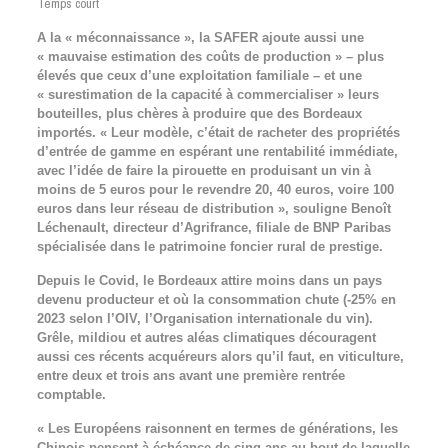
Temps court
A la « méconnaissance », la SAFER ajoute aussi une
« mauvaise estimation des coûts de production » – plus
élevés que ceux d’une exploitation familiale – et une
« surestimation de la capacité à commercialiser » leurs
bouteilles, plus chères à produire que des Bordeaux
importés. « Leur modèle, c’était de racheter des propriétés
d’entrée de gamme en espérant une rentabilité immédiate,
avec l’idée de faire la pirouette en produisant un vin à
moins de 5 euros pour le revendre 20, 40 euros, voire 100
euros dans leur réseau de distribution », souligne Benoît
Léchenault, directeur d’Agrifrance, filiale de BNP Paribas
spécialisée dans le patrimoine foncier rural de prestige.
Depuis le Covid, le Bordeaux attire moins dans un pays
devenu producteur et où la consommation chute (-25% en
2023 selon l’OIV, l’Organisation internationale du vin).
Grêle, mildiou et autres aléas climatiques découragent
aussi ces récents acquéreurs alors qu’il faut, en viticulture,
entre deux et trois ans avant une première rentrée
comptable.
« Les Européens raisonnent en termes de générations, les
Chinois pensent à échéance de cinq ans au bout de laquelle