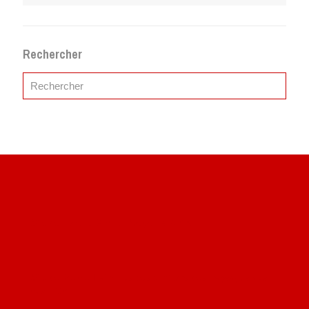
Rechercher
Site du livre le Vin, le Rouge, la Chine
Site de Vu du Train : les descriptions des paysages vus
des TGV