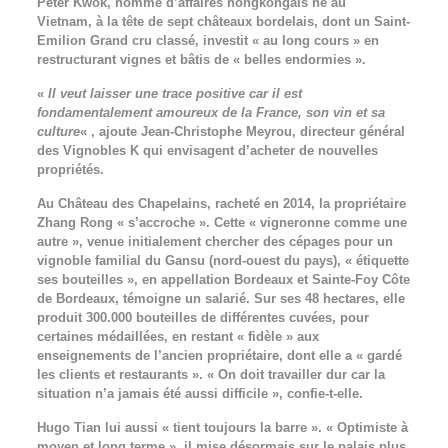
Peter Kwok, homme d’affaires hongkongais né au
Vietnam, à la tête de sept châteaux bordelais, dont un Saint-
Emilion Grand cru classé, investit « au long cours » en
restructurant vignes et bâtis de « belles endormies ».
«
Il veut laisser une trace positive car il est
fondamentalement amoureux de la France, son vin et sa
culture
« , ajoute Jean-Christophe Meyrou, directeur général
des Vignobles K qui envisagent d’acheter de nouvelles
propriétés.
Au Château des Chapelains, racheté en 2014, la propriétaire
Zhang Rong « s’accroche ». Cette « vigneronne comme une
autre », venue initialement chercher des cépages pour un
vignoble familial du Gansu (nord-ouest du pays), « étiquette
ses bouteilles », en appellation Bordeaux et Sainte-Foy Côte
de Bordeaux, témoigne un salarié. Sur ses 48 hectares, elle
produit 300.000 bouteilles de différentes cuvées, pour
certaines médaillées, en restant « fidèle » aux
enseignements de l’ancien propriétaire, dont elle a « gardé
les clients et restaurants ». « On doit travailler dur car la
situation n’a jamais été aussi difficile », confie-t-elle.
Hugo Tian lui aussi « tient toujours la barre ». « Optimiste à
moyen et long terme », il mise désormais sur le palais plus