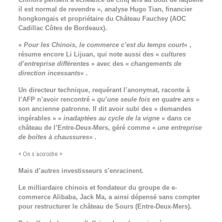
il est normal de revendre », analyse Hugo Tian, financier
hongkongais et propriétaire du Château Fauchey (AOC
Cadillac Côtes de Bordeaux).
«
Pour les Chinois, le commerce c’est du temps court
« ,
résume encore Li Lijuan, qui note aussi des «
cultures
d’entreprise différentes
» avec des «
changements de
direction incessants
« .
Un directeur technique, requérant l’anonymat, raconte à
l’AFP n’avoir rencontré «
qu’une seule fois en quatre ans »
son ancienne patronne. Il dit avoir subi des « demandes
ingérables » «
inadaptées au cycle de la vigne
» dans ce
château de l’Entre-Deux-Mers, géré comme «
une entreprise
de boîtes à chaussures
« .
« On s’accroche »
Mais d’autres investisseurs s’enracinent.
Le milliardaire chinois et fondateur du groupe de e-
commerce Alibaba, Jack Ma, a ainsi dépensé sans compter
pour restructurer le château de Sours (Entre-Deux-Mers).