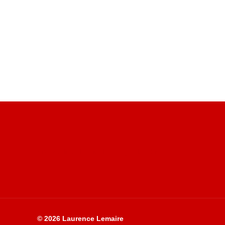
Site du livre le Vin, le Rouge, la Chine
© 2026 Laurence Lemaire