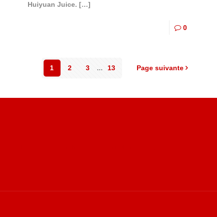
Huiyuan Juice.
[…]
0
1
2
3
...
13
Page suivante
Site de Vu du Train : les descriptions des paysages vus
S
des TGV
v