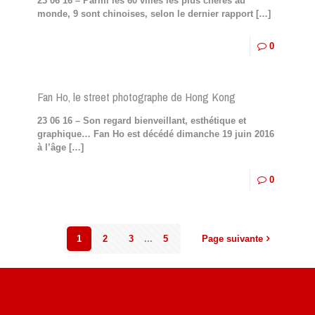
23 06 16 – Parmi les 60 villes les plus chères au
monde, 9 sont chinoises, selon le dernier rapport
[…]
0
Fan Ho, le street photographe de Hong Kong
23 06 16 – Son regard bienveillant, esthétique et
graphique… Fan Ho est décédé dimanche 19 juin 2016
à l’âge
[…]
0
1
2
3
...
5
Page suivante