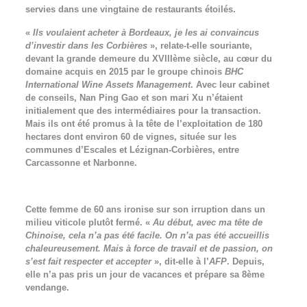
servies dans une vingtaine de restaurants étoilés.
«
Ils voulaient acheter à Bordeaux, je les ai convaincus
d’investir dans les Corbières
», relate-t-elle souriante,
devant la grande demeure du XVIIIème siècle, au cœur du
domaine acquis en 2015 par le groupe chinois
BHC
International Wine Assets Management
. Avec leur cabinet
de conseils, Nan Ping Gao et son mari Xu n’étaient
initialement que des intermédiaires pour la transaction.
Mais ils ont été promus à la tête de l’exploitation de 180
hectares dont environ 60 de vignes, située sur les
communes d’Escales et Lézignan-Corbières, entre
Carcassonne et Narbonne.
Cette femme de 60 ans ironise sur son irruption dans un
milieu viticole plutôt fermé. «
Au début, avec ma tête de
Chinoise, cela n’a pas été facile. On n’a pas été accueillis
chaleureusement. Mais à force de travail et de passion, on
s’est fait respecter et accepter
», dit-elle à l’
AFP
. Depuis,
elle n’a pas pris un jour de vacances et prépare sa 8ème
vendange.