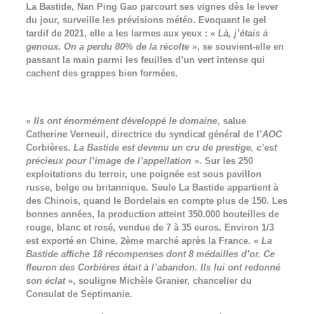
La Bastide, Nan Ping Gao parcourt ses vignes dès le lever
du jour, surveille les prévisions météo. Evoquant le gel
tardif de 2021, elle a les larmes aux yeux : «
Là, j’étais à
genoux. On a perdu 80% de la récolte
», se souvient-elle en
passant la main parmi les feuilles d’un vert intense qui
cachent des grappes bien formées.
«
Ils ont énormément développé le domaine
, salue
Catherine Verneuil, directrice du syndicat général de l’
AOC
Corbières.
La Bastide est devenu un cru de prestige, c’est
précieux pour l’image de l’appellation
». Sur les 250
exploitations du terroir, une poignée est sous pavillon
russe, belge ou britannique. Seule La Bastide appartient à
des Chinois, quand le Bordelais en compte plus de 150. Les
bonnes années, la production atteint 350.000 bouteilles de
rouge, blanc et rosé, vendue de 7 à 35 euros. Environ 1/3
est exporté en Chine, 2ème marché après la France. «
La
Bastide affiche 18 récompenses dont 8 médailles d’or. Ce
fleuron des Corbières était à l’abandon. Ils lui ont redonné
son éclat
», souligne Michèle Granier, chancelier du
Consulat de Septimanie.