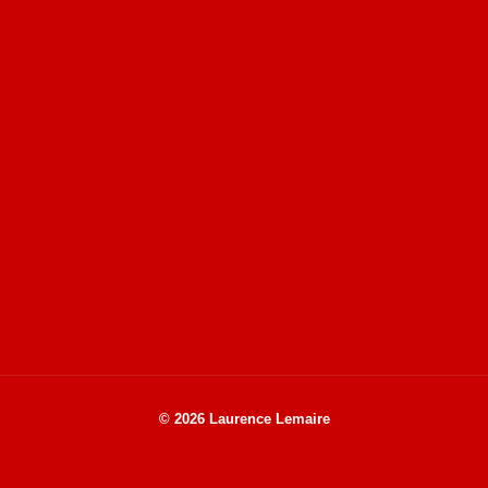
Site du livre le Vin, le Rouge, la Chine
Site de Vu du Train : les descriptions des paysages vus
des TGV
Site de mes photos aériennes, industrielles et de voyages
© 2026 Laurence Lemaire