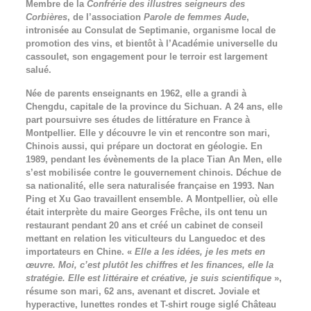
Membre de la
Confrérie des illustres seigneurs des
Corbières
, de l’association
Parole de femmes Aude
,
intronisée au Consulat de Septimanie, organisme local de
promotion des vins, et bientôt à l’Académie universelle du
cassoulet, son engagement pour le terroir est largement
salué.
Née de parents enseignants en 1962, elle a grandi à
Chengdu, capitale de la province du Sichuan. A 24 ans, elle
part poursuivre ses études de littérature en France à
Montpellier. Elle y découvre le vin et rencontre son mari,
Chinois aussi, qui prépare un doctorat en géologie. En
1989, pendant les évènements de la place Tian An Men, elle
s’est mobilisée contre le gouvernement chinois. Déchue de
sa nationalité, elle sera naturalisée française en 1993. Nan
Ping et Xu Gao travaillent ensemble. A Montpellier, où elle
était interprète du maire Georges Frêche, ils ont tenu un
restaurant pendant 20 ans et créé un cabinet de conseil
mettant en relation les viticulteurs du Languedoc et des
importateurs en Chine. «
Elle a les idées, je les mets en
œuvre. Moi, c’est plutôt les chiffres et les finances, elle la
stratégie. Elle est littéraire et créative, je suis scientifique
»,
résume son mari, 62 ans, avenant et discret. Joviale et
hyperactive, lunettes rondes et T-shirt rouge siglé Château