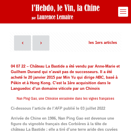
les 1ers articles
04 07 22 – Château La Bastide a été vendu par Anne-Marie et
Guilhem Durand qui n’avait pas de successeurs. Il a été
acheté le 20 janvier 2015 par Min Yu qui dirige
HBC
, basé à
Pékin et à Hong Kong. C’est la 1ère acquisition dans le
Languedoc d’un domaine viticole par un Chinois
Nan Ping Gao, une Chinoise enracinée dans les vignes françaises
Ci-dessous l’article de l’
AFP
publié le 03 juillet 2022
Arrivée de Chine en 1986, Nan Ping Gao est devenue une
figure du vignoble français des Corbières à la tête de
château La Bastide ; elle a tiré d’une terre aride des cuvées