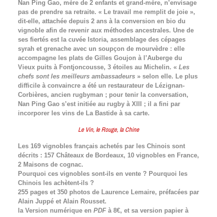
Nan Ping Gao, mère de 2 enfants et grand-mère, n’envisage
pas de prendre sa retraite. « Le travail me remplit de joie »,
dit-elle, attachée depuis 2 ans à la conversion en bio du
vignoble afin de revenir aux méthodes ancestrales. Une de
ses fiertés est la cuvée Istoria, assemblage des cépages
syrah et grenache avec un soupçon de mourvèdre : elle
accompagne les plats de Gilles Goujon à l’Auberge du
Vieux puits à Fontjoncousse, 3 étoiles au Michelin. «
Les
chefs sont les meilleurs ambassadeurs
» selon elle. Le plus
difficile à convaincre a été un restaurateur de Lézignan-
Corbières, ancien rugbyman ; pour tenir la conversation,
Nan Ping Gao s’est initiée au rugby à XIII ; il a fini par
incorporer les vins de La Bastide à sa carte.
Le Vin, le Rouge, la Chine
Les 169 vignobles français achetés par les Chinois sont
décrits : 157 Châteaux de Bordeaux, 10 vignobles en France,
2 Maisons de cognac.
Pourquoi ces vignobles sont-ils en vente ? Pourquoi les
Chinois les achètent-ils ?
255 pages et 350 photos de Laurence Lemaire, préfacées par
Alain Juppé et Alain Rousset.
la Version numérique en
PDF
à 8€, et sa version papier à