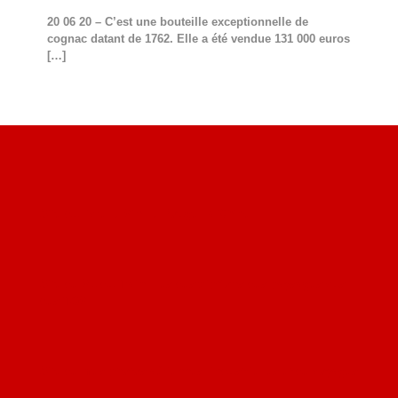
20 06 20 – C’est une bouteille exceptionnelle de
cognac datant de 1762. Elle a été vendue 131 000 euros
[…]
Site du livre le Vin, le Rouge, la Chine
Site de Vu du Train : les descriptions des paysages vus
des TGV
Site de mes photos aériennes, industrielles et de voyages