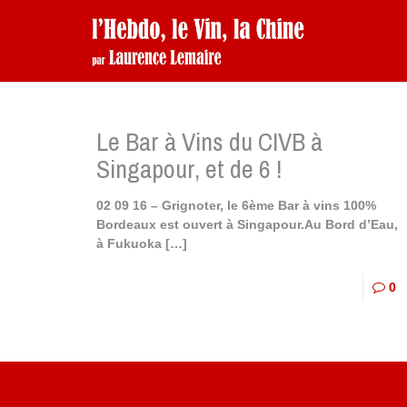
Le Bar à Vins du CIVB à
Singapour, et de 6 !
02 09 16 – Grignoter, le 6ème Bar à vins 100%
Bordeaux est ouvert à Singapour.Au Bord d’Eau,
à Fukuoka
[…]
0