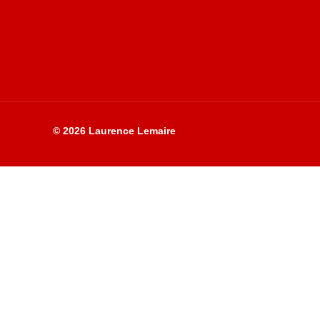
Site du livre le Vin, le Rouge, la Chine
© 2026 Laurence Lemaire