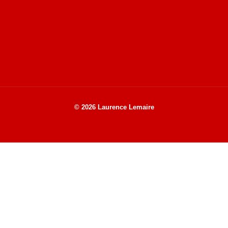
Site de Vu du Train : les descriptions des paysages vus
des TGV
Site de mes photos aériennes, industrielles et de voyages
© 2026 Laurence Lemaire