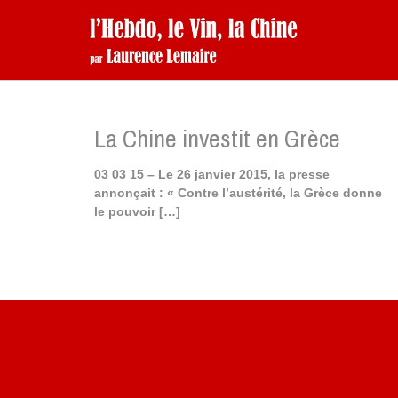
La Chine investit en Grèce
03 03 15 – Le 26 janvier 2015, la presse
annonçait : « Contre l’austérité, la Grèce donne
le pouvoir
[…]
Site du livre le Vin, le Rouge, la Chine