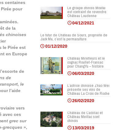
es centaines
Le groupe chinois Moutai
 Pirée pour
est contraint de revendre
Château Loudenne
xaminées.
04/12/2021
rêt de la
tés chinoises
Le futur de Château de Sours, propriété de
Jack Ma, c’est la permaculture
ier
01/12/2020
 le Pirée est
ent en Europe
Château Mirefleurs et le
cognac Roullet-Fransac
pour ChangYu – histoire
d’escorte de
06/03/2020
ns de
ransport, le
L’actrice chinoise Zhao Wei
présente ses vins de
pour l’aide
Château La Croix de Roche
26/02/2020
oviaire vers
Château de Cadillac et
né avec ces
Château Meillac sont
chinois
ent grec sur
no-grecques
»,
13/03/2019