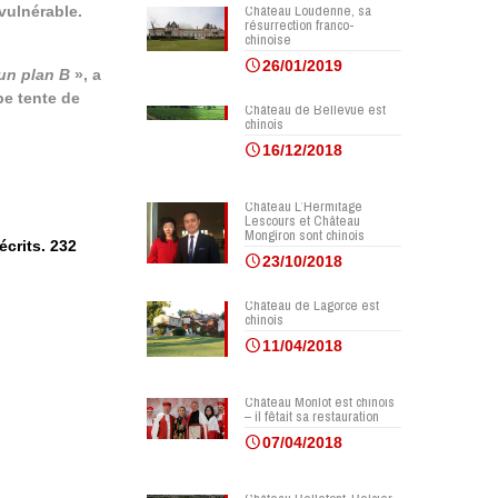
Château Loudenne, sa
vulnérable.
résurrection franco-
chinoise
26/01/2019
 un plan B
», a
e tente de
Château de Bellevue est
chinois
16/12/2018
Château L’Hermitage
Lescours et Château
Mongiron sont chinois
écrits. 232
23/10/2018
Château de Lagorce est
chinois
11/04/2018
Château Monlot est chinois
– il fêtait sa restauration
07/04/2018