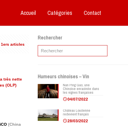
Accueil
Catégories
Contact
Rechercher
 1ers articles
Humeurs chinoises – Vin
a très nette
Nan Ping Gao, une
nes (OLP)
Chinoise enracinée dans
les vignes françaises
04/07/2022
Château Loudenne
redevient français
28/03/2022
OSCO
(China