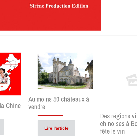
Au moins 50 châteaux à
 la Chine
vendre
Des régions vi
chinoises à B
Lire l'article
fête le vin