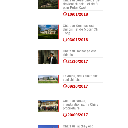
Château Bellefont-Belcier
devient chinois : et de 8
pour Peter Kwok
10/01/2018
Château Senilhac est
chinois : et de 5 pour Chi
Tong
03/01/2018
Château Bonnange est
chinois
21/10/2017
En Anjou, deux châteaux
sont chinois
09/10/2017
Château Bel Air,
inauguration par la Chine
propriétaire
20/09/2017
Château Fauchey est