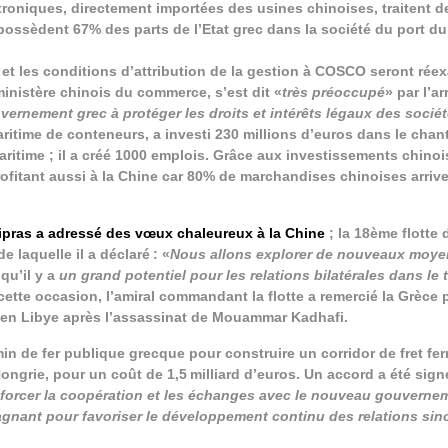
oniques, directement importées des usines chinoises, traitent d
 possèdent 67% des parts de l’Etat grec dans la société du port du
n et les conditions d’attribution de la gestion à COSCO seront rée
inistère chinois du commerce, s’est dit «
très préoccupé
» par l’ar
ernement grec à protéger les droits et intérêts légaux des socié
aritime de conteneurs, a investi 230 millions d’euros dans le chant
aritime ; il a créé 1000 emplois. Grâce aux investissements chinois
rofitant aussi à la Chine car 80% de marchandises chinoises arriv
ipras a adressé des vœux chaleureux à la Chine
; la 18ème flotte 
e laquelle il a déclaré : «
Nous allons explorer de nouveaux moye
qu’il y a
un grand potentiel pour les relations bilatérales dans le t
cette occasion, l’amiral commandant la flotte a remercié la Grèce 
s en Libye après l’assassinat de Mouammar Kadhafi.
de fer publique grecque pour construire un corridor de fret ferr
 Hongrie, pour un coût de 1,5 milliard d’euros. Un accord a été sig
forcer la coopération et les échanges avec le nouveau gouvernem
agnant pour favoriser le développement continu des relations si