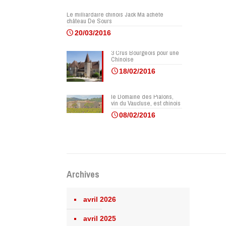
Le milliardaire chinois Jack Ma achète
château De Sours
20/03/2016
3 Crus Bourgeois pour une
Chinoise
18/02/2016
le Domaine des Pialons,
vin du Vaucluse, est chinois
08/02/2016
Archives
avril 2026
avril 2025