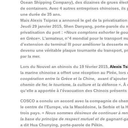
Ocean Shipping Company), des dizaines de grues électr
de containers. Avec 4 autres entreprises chinoises, ils
une durée de 35 ans.
Mais Alexis Tsipras a annoncé le gel de la privatisatio
Jeudi 29 janvier 2015, Shen Danyang, porte-parole du m
privatisation du port : «
Nous comptons exhorter le gouv
en Grèce
». L’armateur, n°4 mondial pour le transport m
d’extension du terminal III pour améliorer la desserte m
devenu une véritable plaque tournante du transport, p
par la mer.
Lors du Nouvel an chinois du 19 février 2015,
Alexis Ts
la marine chinoise a offert une réception au Pirée, lors d
coopération entre la Grèce et la Chine,
avant d’ajouter 
chemin de fer, le tourisme, la culture et la défense
». À 
qu’elle a apportée à l’évacuation des Chinois présent
COSCO a conclu un accord avec la compagnie de chemin 
le centre de l’Europe, via la Macédoine, la Serbie et la
trois pays. «
Nous sommes désireux de continuer à ren
la base du principe de respect mutuel et de gagnant-g
a dit Hua Chunying, porte-parole de Pékin.