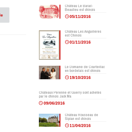
Château Le Barail-
Beaulieu est chinois
le
05/11/2016
Château Les Anguillères
est Chinois
01/11/2016
Le Domaine de Courteillac
en bordelais est chinois
19/10/2016
Châteaux Pérenne et Guerry sont achetés
par le chinois Jack Ma
09/06/2016
Château Rousseau de
Sipian est chinois
11/04/2016