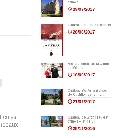
chinois
29/07/2017
Château Larteau est chinois
28/06/2017
Richard Shen, de la Chine
au Médoc
18/06/2017
Château Bel Air à Belvès
de Castillon est chinois
21/01/2017
ticoles
Château de Brondeau est
chinois – et de 5 !
ordeaux
28/11/2016