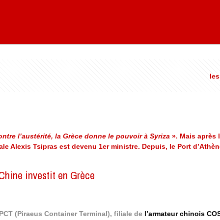
les
ntre l’austérité, la Grèce donne le pouvoir à Syriza
». Mais après l
cale Alexis Tsipras est devenu 1er ministre. Depuis, le Port d’Athè
n
Chine investit en Grèce
PCT (Piraeus Container Terminal), filiale de
l’armateur chinois C