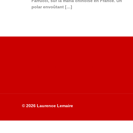
Farrucci, sur la mafia chinoise en France. Un
polar envoûtant
[…]
Site du livre le Vin, le Rouge, la Chine
© 2026 Laurence Lemaire