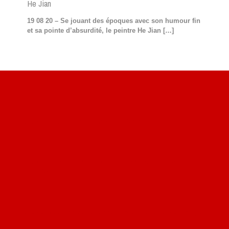
He Jian
19 08 20 – Se jouant des époques avec son humour fin
et sa pointe d’absurdité, le peintre He Jian
[…]
Site du livre le Vin, le Rouge, la Chine
Site de Vu du Train : les descriptions des paysages vus
des TGV
Site de mes photos aériennes, industrielles et de voyages