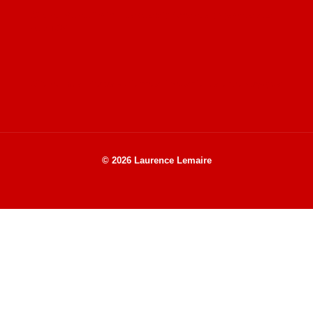
Site de Vu du Train : les descriptions des paysages vus
des TGV
Site de mes photos aériennes, industrielles et de voyages
© 2026 Laurence Lemaire