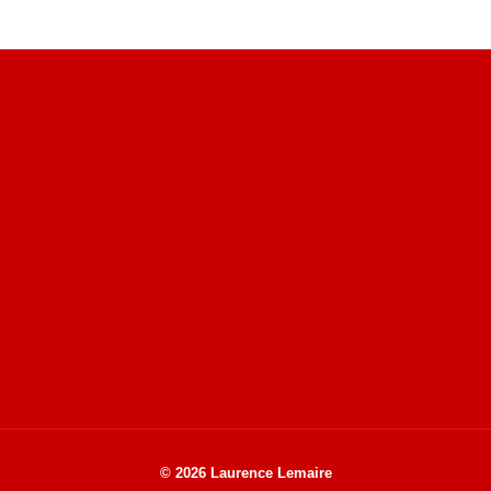
Site du livre le Vin, le Rouge, la Chine
Site de Vu du Train : les descriptions des paysages vus
des TGV
Site de mes photos aériennes, industrielles et de voyages
© 2026 Laurence Lemaire