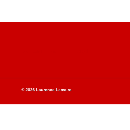
Site du livre le Vin, le Rouge, la Chine
© 2026 Laurence Lemaire