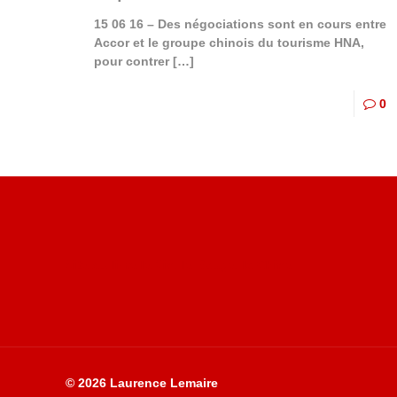
15 06 16 – Des négociations sont en cours entre
Accor et le groupe chinois du tourisme HNA,
pour contrer
[…]
0
Site du livre le Vin, le Rouge, la Chine
© 2026 Laurence Lemaire