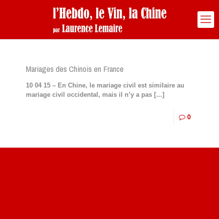
Mariages des Chinois en France
10 04 15 – En Chine, le mariage civil est similaire au
mariage civil occidental, mais il n’y a pas
[…]
0
Site du livre le Vin, le Rouge, la Chine