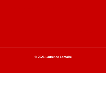
Site de Vu du Train : les descriptions des paysages vus
des TGV
Site de mes photos aériennes, industrielles et de voyages
© 2026 Laurence Lemaire