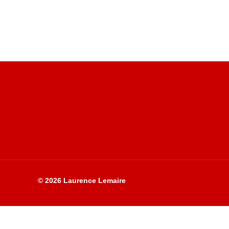
Site du livre le Vin, le Rouge, la Chine
© 2026 Laurence Lemaire