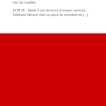
vins de Cadillac
24 04 19 – Après 5 ans de bons et loyaux services,
Stéphane Héraud cède sa place de président de
[…]
Site du livre le Vin, le Rouge, la Chine
Site de Vu du Train : les descriptions des paysages vus
des TGV
Site de mes photos aériennes, industrielles et de voyages